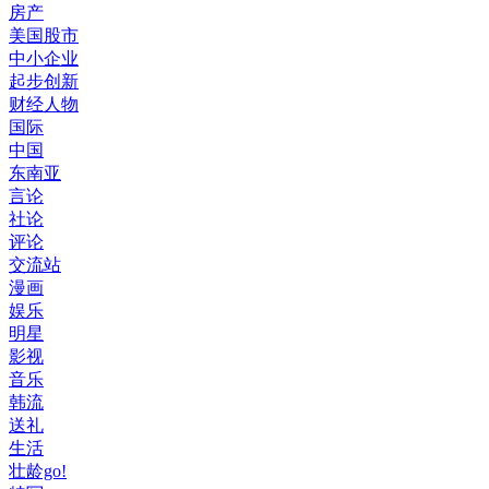
房产
美国股市
中小企业
起步创新
财经人物
国际
中国
东南亚
言论
社论
评论
交流站
漫画
娱乐
明星
影视
音乐
韩流
送礼
生活
壮龄go!