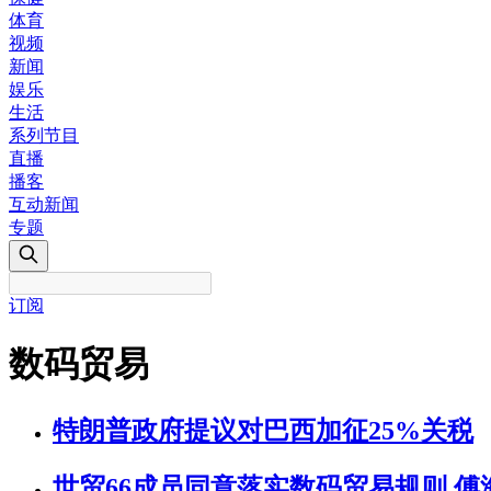
体育
视频
新闻
娱乐
生活
系列节目
直播
播客
互动新闻
专题
订阅
数码贸易
特朗普政府提议对巴西加征25%关税
世贸66成员同意落实数码贸易规则 