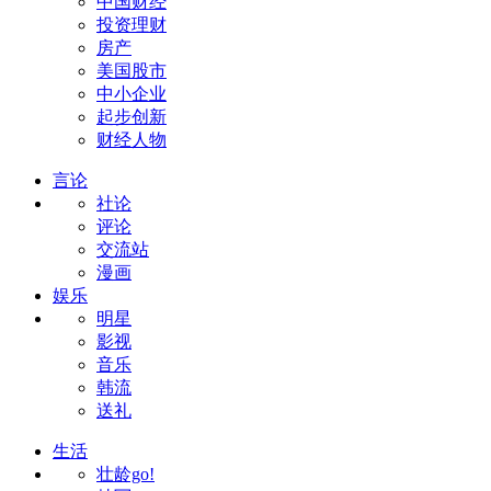
中国财经
投资理财
房产
美国股市
中小企业
起步创新
财经人物
言论
社论
评论
交流站
漫画
娱乐
明星
影视
音乐
韩流
送礼
生活
壮龄go!