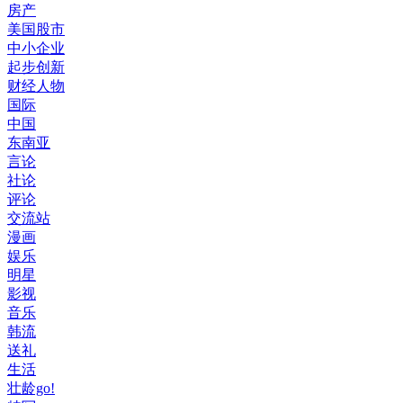
房产
美国股市
中小企业
起步创新
财经人物
国际
中国
东南亚
言论
社论
评论
交流站
漫画
娱乐
明星
影视
音乐
韩流
送礼
生活
壮龄go!