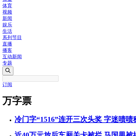
体育
视频
新闻
娱乐
生活
系列节目
直播
播客
互动新闻
专题
订阅
万字票
冷门字“1516”连开三次头奖 字迷啧啧
近40万元放后车厢关卡被拦 马国男被