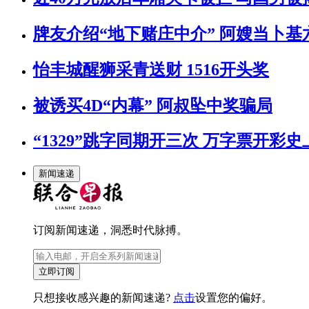
牌友介绍“地下赌庄中介” 阿嫂当卜基六
怡丰城醒狮采青送财 1516开头奖
被诱买4D“内幕” 阿叔坠中奖骗局
“1329”跳字同期开三次 万字票开彩
新闻速递
订阅新闻速递，洞悉时代脉搏。
立即订阅
只想接收感兴趣的新闻速递?
点击
设置您的偏好。