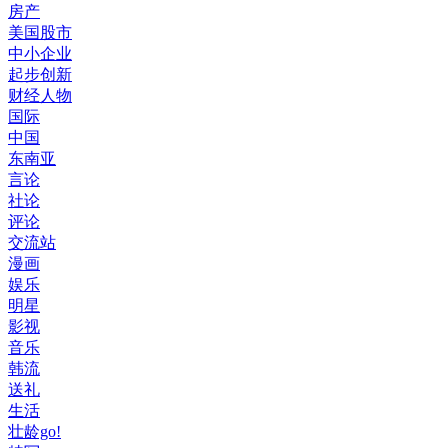
房产
美国股市
中小企业
起步创新
财经人物
国际
中国
东南亚
言论
社论
评论
交流站
漫画
娱乐
明星
影视
音乐
韩流
送礼
生活
壮龄go!