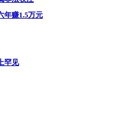
年赚1.5万元
史上罕见