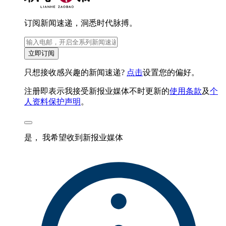
订阅新闻速递，洞悉时代脉搏。
立即订阅
只想接收感兴趣的新闻速递?
点击
设置您的偏好。
注册即表示我接受新报业媒体不时更新的
使用条款
及
个
人资料保护声明
。
是， 我希望收到新报业媒体