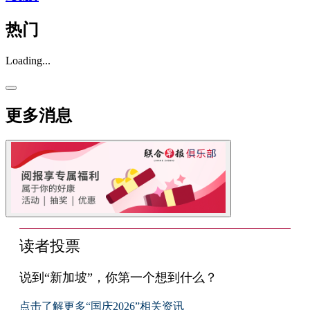
热门
Loading...
更多消息