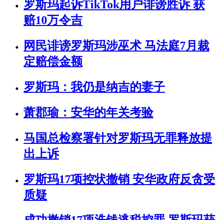
罗斯玛起诉TikTok用户诽谤胜诉 获
赔10万令吉
网民诽谤罗斯玛涉巫术 马法庭7月裁
定赔偿金额
罗斯玛：我仍是纳吉的妻子
萧郡瑜：安华的年关考验
马国总检察署针对罗斯玛无罪释放提
出上诉
罗斯玛17项控状撤销 安华政府反贪受
质疑