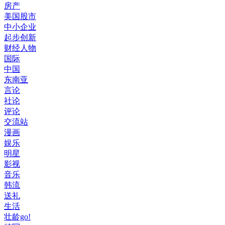
房产
美国股市
中小企业
起步创新
财经人物
国际
中国
东南亚
言论
社论
评论
交流站
漫画
娱乐
明星
影视
音乐
韩流
送礼
生活
壮龄go!