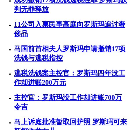
成功撤销17项洗钱逃税控罪 罗斯玛获
判无罪释放
11公司入禀民事高庭向罗斯玛追讨奢
侈品
马国前首相夫人罗斯玛申请撤销17项
洗钱与逃税指控
逃税洗钱案主控官：罗斯玛四年没工
作却进账200万元
主控官：罗斯玛没工作却进账700万
令吉
马上诉庭批准暂取回护照 罗斯玛可来