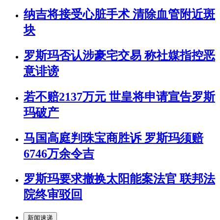
纳吉将接受心脏手术 清除血管附近斑
块
罗斯玛否认涉豪宅交易 称社媒指控恶
意诽谤
若不赔2137万元 世皇将申请宣告罗斯
玛破产
马国高庭判珠宝商胜诉 罗斯玛须赔
6746万余令吉
罗斯玛要求撤换太阳能案法官 联邦法
院终审驳回
新闻速递