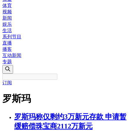
体育
视频
新闻
娱乐
生活
系列节目
直播
播客
互动新闻
专题
订阅
罗斯玛
罗斯玛称仅剩约3万新元存款 申请暂
缓赔偿珠宝商2112万新元