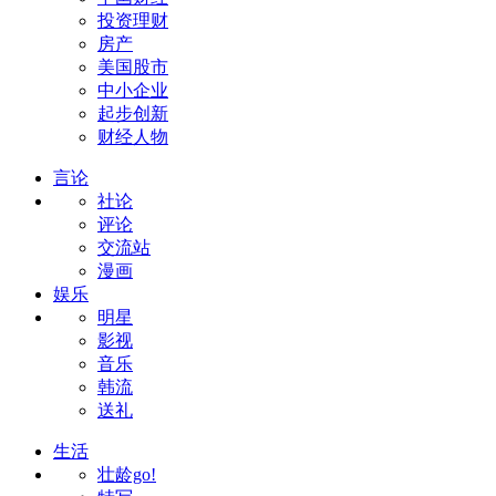
投资理财
房产
美国股市
中小企业
起步创新
财经人物
言论
社论
评论
交流站
漫画
娱乐
明星
影视
音乐
韩流
送礼
生活
壮龄go!