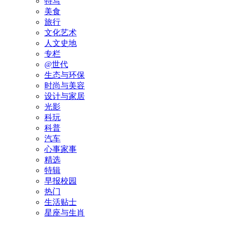
特写
美食
旅行
文化艺术
人文史地
专栏
@世代
生态与环保
时尚与美容
设计与家居
光影
科玩
科普
汽车
心事家事
精选
特辑
早报校园
热门
生活贴士
星座与生肖