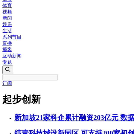
体育
视频
新闻
娱乐
生活
系列节目
直播
播客
互动新闻
专题
订阅
起步创新
新加坡21家科企累计融资203亿元 数
纬壹科技城设新园区 可支持200家初