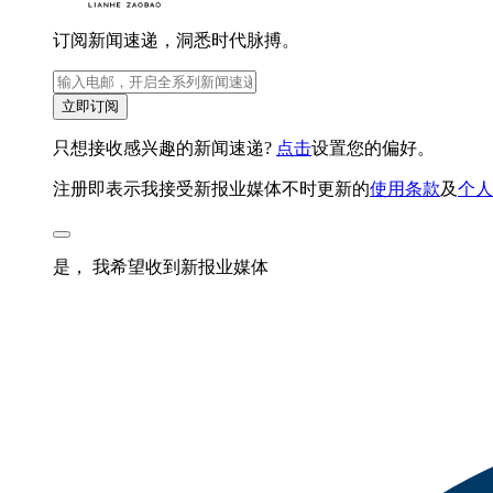
订阅新闻速递，洞悉时代脉搏。
立即订阅
只想接收感兴趣的新闻速递?
点击
设置您的偏好。
注册即表示我接受新报业媒体不时更新的
使用条款
及
个人
是， 我希望收到新报业媒体