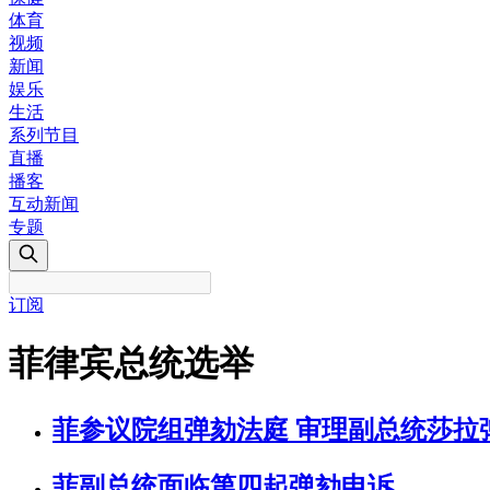
体育
视频
新闻
娱乐
生活
系列节目
直播
播客
互动新闻
专题
订阅
菲律宾总统选举
菲参议院组弹劾法庭 审理副总统莎拉
菲副总统面临第四起弹劾申诉