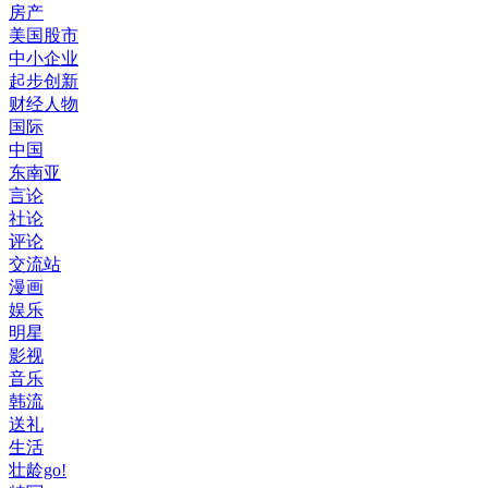
房产
美国股市
中小企业
起步创新
财经人物
国际
中国
东南亚
言论
社论
评论
交流站
漫画
娱乐
明星
影视
音乐
韩流
送礼
生活
壮龄go!