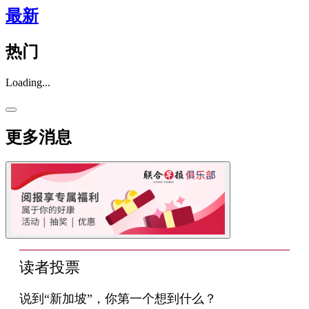
最新
热门
Loading...
更多消息