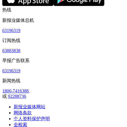
热线
新报业媒体总机
63196319
订阅热线
63883838
早报广告联系
63196319
新闻热线
1800-7416388
或
92288736
新报业媒体网站
网络条款
个人资料保护声明
全检索