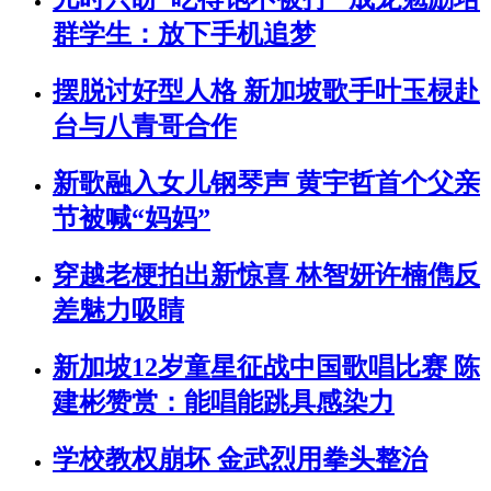
群学生：放下手机追梦
摆脱讨好型人格 新加坡歌手叶玉棂赴
台与八青哥合作
新歌融入女儿钢琴声 黄宇哲首个父亲
节被喊“妈妈”
穿越老梗拍出新惊喜 林智妍许楠儁反
差魅力吸睛
新加坡12岁童星征战中国歌唱比赛 陈
建彬赞赏：能唱能跳具感染力
学校教权崩坏 金武烈用拳头整治