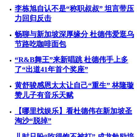
李栋旭自认不是“称职叔叔” 坦言带压
力回归反击
畅聊与新加坡深厚缘分 杜德伟爱逛乌
节路吃咖啡面包
“R&B舞王”来新唱跳 杜德伟手上多
了“出道41年首个奖座”
黄舒骏感恩太太让自己“重生” 林隆璇
赞儿子有音乐天赋
【哪里找娱乐】看杜德伟在新加坡圣
淘沙“脱掉”
儿时只盼“吃得饱不被打” 成龙勉励培