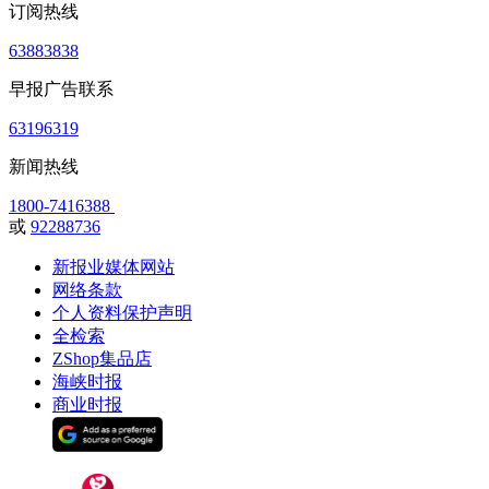
订阅热线
63883838
早报广告联系
63196319
新闻热线
1800-7416388
或
92288736
新报业媒体网站
网络条款
个人资料保护声明
全检索
ZShop集品店
海峡时报
商业时报