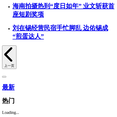
海南拍摄热到“度日如年” 业文斩获首
座短剧奖项
刘在锡经营民宿手忙脚乱 边佑锡成
“煎蛋达人”
上一页
最新
热门
Loading...