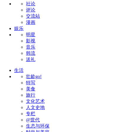
社论
评论
交流站
漫画
娱乐
明星
影视
音乐
韩流
送礼
生活
壮龄go!
特写
美食
旅行
文化艺术
人文史地
专栏
@世代
生态与环保