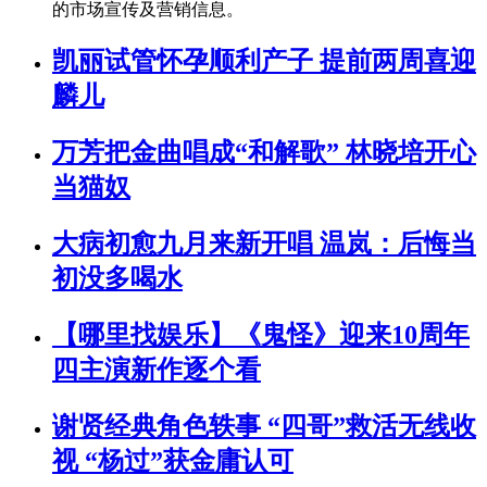
的市场宣传及营销信息。
凯丽试管怀孕顺利产子 提前两周喜迎
麟儿
万芳把金曲唱成“和解歌” 林晓培开心
当猫奴
大病初愈九月来新开唱 温岚：后悔当
初没多喝水
【哪里找娱乐】《鬼怪》迎来10周年
四主演新作逐个看
谢贤经典角色轶事 “四哥”救活无线收
视 “杨过”获金庸认可