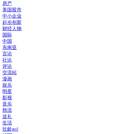
房产
美国股市
中小企业
起步创新
财经人物
国际
中国
东南亚
言论
社论
评论
交流站
漫画
娱乐
明星
影视
音乐
韩流
送礼
生活
壮龄go!