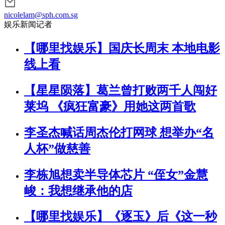
nicolelam@sph.com.sg
娱乐新闻记者
【哪里找娱乐】国庆长周末 本地电影
线上看
【星星陨落】葛兰曾打败两千人闯好
莱坞 《疯狂富豪》用她这两首歌
李圣杰喊话周杰伦打网球 想举办“名
人杯”做慈善
李栋旭想卖半导体芯片 “侄女”金慧
峻：我想继承他的店
【哪里找娱乐】《逐玉》后《这一秒