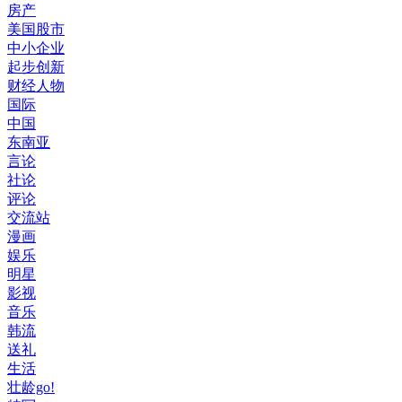
房产
美国股市
中小企业
起步创新
财经人物
国际
中国
东南亚
言论
社论
评论
交流站
漫画
娱乐
明星
影视
音乐
韩流
送礼
生活
壮龄go!