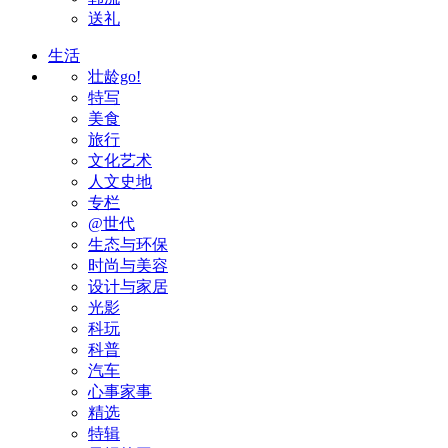
送礼
生活
壮龄go!
特写
美食
旅行
文化艺术
人文史地
专栏
@世代
生态与环保
时尚与美容
设计与家居
光影
科玩
科普
汽车
心事家事
精选
特辑