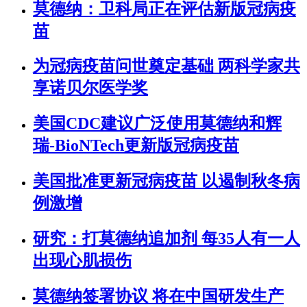
莫德纳：卫科局正在评估新版冠病疫
苗
为冠病疫苗问世奠定基础 两科学家共
享诺贝尔医学奖
美国CDC建议广泛使用莫德纳和辉
瑞-BioNTech更新版冠病疫苗
美国批准更新冠病疫苗 以遏制秋冬病
例激增
研究：打莫德纳追加剂 每35人有一人
出现心肌损伤
莫德纳签署协议 将在中国研发生产