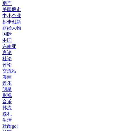
房产
美国股市
中小企业
起步创新
财经人物
国际
中国
东南亚
言论
社论
评论
交流站
漫画
娱乐
明星
影视
音乐
韩流
送礼
生活
壮龄go!