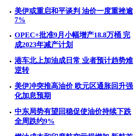
美伊或重启和平谈判 油价一度重挫逾
7%
OPEC+批准9月小幅增产18.8万桶 完
成2023年减产计划
港车北上加油成日常 业者预计趋势难
逆转
美伊冲突推高油价 欧元区通胀回升强
化加息预期
中东局势有望回稳促使油价持续下跌
全周跌约9%