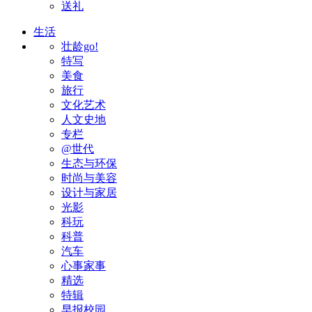
送礼
生活
壮龄go!
特写
美食
旅行
文化艺术
人文史地
专栏
@世代
生态与环保
时尚与美容
设计与家居
光影
科玩
科普
汽车
心事家事
精选
特辑
早报校园