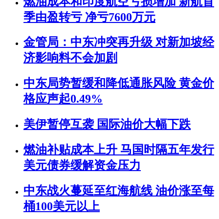
燃油成本和印度航空亏损增加 新航首
季由盈转亏 净亏7600万元
金管局：中东冲突再升级 对新加坡经
济影响料不会加剧
中东局势暂缓和降低通胀风险 黄金价
格应声起0.49%
美伊暂停互袭 国际油价大幅下跌
燃油补贴成本上升 马国时隔五年发行
美元债券缓解资金压力
中东战火蔓延至红海航线 油价涨至每
桶100美元以上