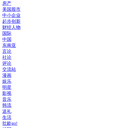
房产
美国股市
中小企业
起步创新
财经人物
国际
中国
东南亚
言论
社论
评论
交流站
漫画
娱乐
明星
影视
音乐
韩流
送礼
生活
壮龄go!