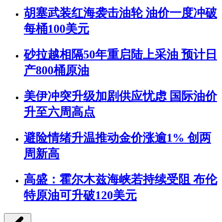
胡塞武装红海袭击油轮 油价一度冲破
每桶100美元
砂拉越相隔50年重启陆上采油 预计日
产800桶原油
美伊冲突升级加剧供应忧虑 国际油价
升至六周高点
避险情绪升温推动金价涨逾1% 创两
周新高
高盛：霍尔木兹海峡若持续受阻 布伦
特原油可升破120美元