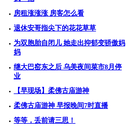
房租涨涨涨 房客怎么看
退休安哥指尖下的花花草草
为双胞胎自闭儿 她走出抑郁变骄傲妈
妈
继大巴窑东之后 乌美夜间菜市8月停
业
【早现场】柔佛古庙游神
柔佛古庙游神 早报晚间7时直播
等等，丢前请三思！