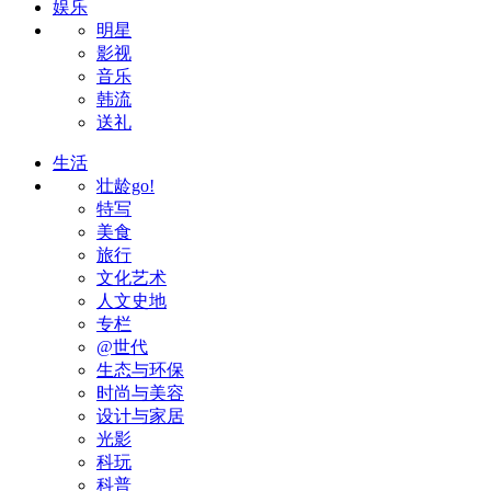
娱乐
明星
影视
音乐
韩流
送礼
生活
壮龄go!
特写
美食
旅行
文化艺术
人文史地
专栏
@世代
生态与环保
时尚与美容
设计与家居
光影
科玩
科普