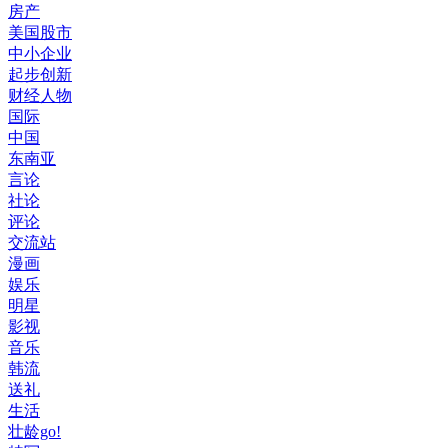
房产
美国股市
中小企业
起步创新
财经人物
国际
中国
东南亚
言论
社论
评论
交流站
漫画
娱乐
明星
影视
音乐
韩流
送礼
生活
壮龄go!