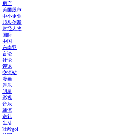
房产
美国股市
中小企业
起步创新
财经人物
国际
中国
东南亚
言论
社论
评论
交流站
漫画
娱乐
明星
影视
音乐
韩流
送礼
生活
壮龄go!