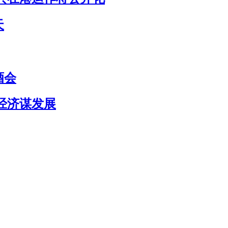
天
酒会
经济谋发展