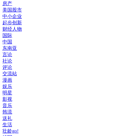
房产
美国股市
中小企业
起步创新
财经人物
国际
中国
东南亚
言论
社论
评论
交流站
漫画
娱乐
明星
影视
音乐
韩流
送礼
生活
壮龄go!