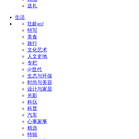
送礼
生活
壮龄go!
特写
美食
旅行
文化艺术
人文史地
专栏
@世代
生态与环保
时尚与美容
设计与家居
光影
科玩
科普
汽车
心事家事
精选
特辑