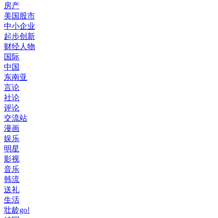
房产
美国股市
中小企业
起步创新
财经人物
国际
中国
东南亚
言论
社论
评论
交流站
漫画
娱乐
明星
影视
音乐
韩流
送礼
生活
壮龄go!