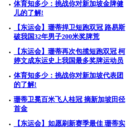
体育知多少：挑战你对新加坡金牌健
儿的了解!
【东运会】珊蒂捍卫短跑双冠 路易斯
破我国32年男子200米奖牌荒
【东运会】珊蒂再次包揽短跑双冠 柯
婷文成东运史上我国最多奖牌运动员
体育知多少：挑战你对新加坡代表团
的了解!
珊蒂卫冕百米飞人桂冠 摘新加坡田径
首金
【东运会】如愿刷新赛季最佳 珊蒂实