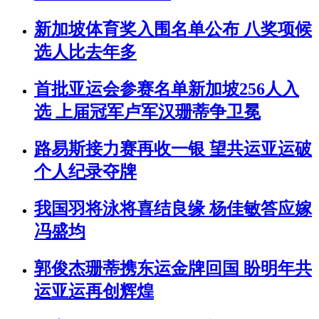
新加坡体育奖入围名单公布 八奖项候
选人比去年多
首批亚运会参赛名单新加坡256人入
选 上届冠军卢军汉珊蒂争卫冕
路易斯接力赛再收一银 望共运亚运破
个人纪录夺牌
我国羽将泳将喜结良缘 杨佳敏答应嫁
冯盛均
郭俊杰珊蒂携东运金牌回国 盼明年共
运亚运再创辉煌