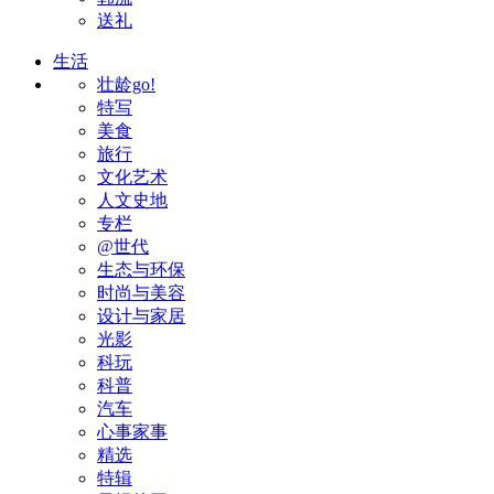
送礼
生活
壮龄go!
特写
美食
旅行
文化艺术
人文史地
专栏
@世代
生态与环保
时尚与美容
设计与家居
光影
科玩
科普
汽车
心事家事
精选
特辑