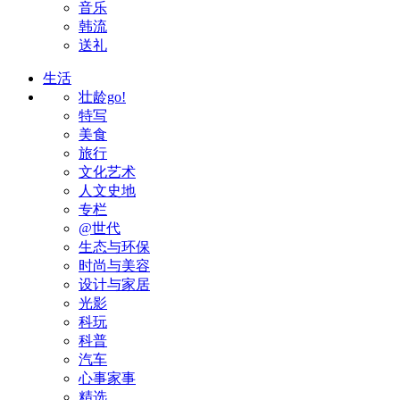
音乐
韩流
送礼
生活
壮龄go!
特写
美食
旅行
文化艺术
人文史地
专栏
@世代
生态与环保
时尚与美容
设计与家居
光影
科玩
科普
汽车
心事家事
精选