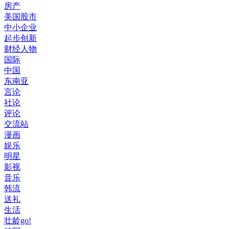
房产
美国股市
中小企业
起步创新
财经人物
国际
中国
东南亚
言论
社论
评论
交流站
漫画
娱乐
明星
影视
音乐
韩流
送礼
生活
壮龄go!