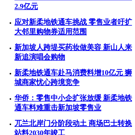
2.9亿元
应对新柔地铁通车挑战 零售业者吁扩
大邻里购物券适用范围
新加坡人跨堤买药妆做美容 新山人来
新追演唱会购物
新柔地铁通车赴马消费料增10亿元 狮
城商家忧心跨境竞争
华侨：零售中小企扩张放缓 新柔地铁
通车料难重击新加坡零售业
兀兰北岸门分阶段动土 商场巴士转换
站料2030年竣工