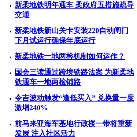
新柔地铁明年通车 柔政府五措施疏导
交通
新柔地铁新山关卡安装220自动闸门
下月试运行确保年底运行
新柔地铁一地两检机制如何运作？
国会三读通过跨境铁路法案 为新柔地
铁通车一地两检铺路
令吉波动触发“逢低买入” 兑换量一度
激增240%
前马来亚海军基地行政楼一带将重新
发展 注入社区活力