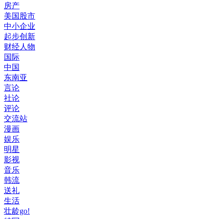
房产
美国股市
中小企业
起步创新
财经人物
国际
中国
东南亚
言论
社论
评论
交流站
漫画
娱乐
明星
影视
音乐
韩流
送礼
生活
壮龄go!