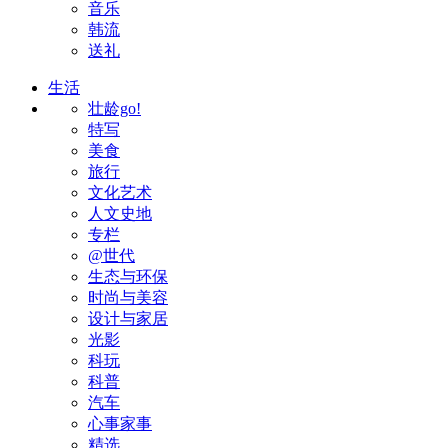
音乐
韩流
送礼
生活
壮龄go!
特写
美食
旅行
文化艺术
人文史地
专栏
@世代
生态与环保
时尚与美容
设计与家居
光影
科玩
科普
汽车
心事家事
精选