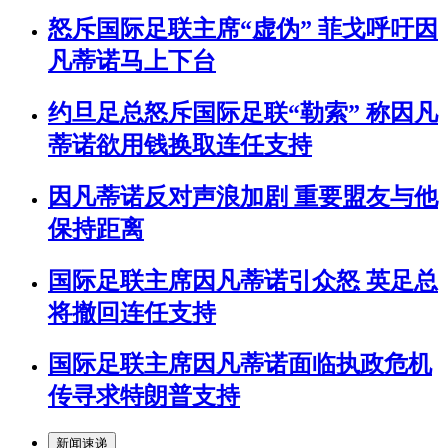
怒斥国际足联主席“虚伪” 菲戈呼吁因
凡蒂诺马上下台
约旦足总怒斥国际足联“勒索” 称因凡
蒂诺欲用钱换取连任支持
因凡蒂诺反对声浪加剧 重要盟友与他
保持距离
国际足联主席因凡蒂诺引众怒 英足总
将撤回连任支持
国际足联主席因凡蒂诺面临执政危机
传寻求特朗普支持
新闻速递