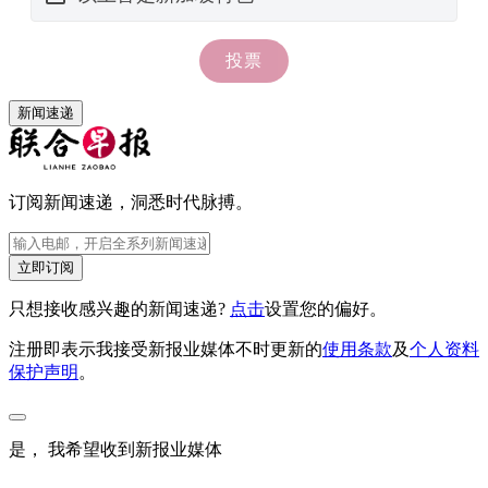
新闻速递
订阅新闻速递，洞悉时代脉搏。
立即订阅
只想接收感兴趣的新闻速递?
点击
设置您的偏好。
注册即表示我接受新报业媒体不时更新的
使用条款
及
个人资料
保护声明
。
是， 我希望收到新报业媒体