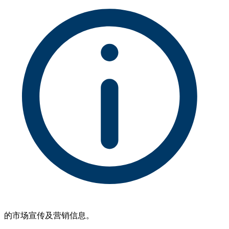
的市场宣传及营销信息。