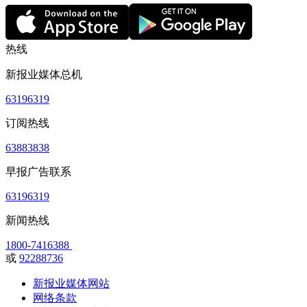
热线
新报业媒体总机
63196319
订阅热线
63883838
早报广告联系
63196319
新闻热线
1800-7416388
或
92288736
新报业媒体网站
网络条款